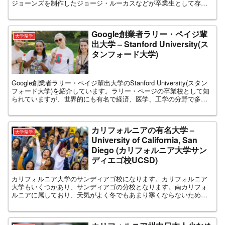
ジョーンズを制作したジョージ・ルーカスなどが卒業生として存在
します。ハリウッドや映画関係で就職したい方におすすめ
Google創業者ラリー・ペイジ輩
大学留学
出大学 – Stanford University(ス
タンフォード大学)
Google創業者ラリー・ペイジ輩出大学のStanford University(スタン
フォード大学)を紹介しています。ラリー・ページの卒業校として知
られていますが、世界的にも有名で経済、医学、工学の分野で多く
の研究開発が行われています。
カリフォルニアの有名大学 –
大学留学
University of California, San
Diego (カリフォルニア大学サン
ディエゴ校UCSD)
カリフォルニア大学のサンディアゴ校になります。カリフォルニア
大学もいくつかあり、サンディアゴの分校となります。南カリフォ
ルニアに属しており、天気がよく冬でもあまり寒くならないため冬
が嫌いな方におすすめです。また熱帯地域のためフルーツなども多
く生産されています。