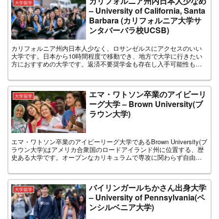
カリフォルニア州内日本人少なめ
大学留学
– University of California, Santa
Barbara (カリフォルニア大学サ
ンタバーバラ校UCSB)
カリフォルニア州内日本人少なく、ロサンゼルスにアクセスのいい
大学です。日本から10時間程度で移動でき、地方で大学に行きたい
方におすすめの大学です。返済不要奨学金も存在し入手可能性も多
くあります。コンピューターサイエンスや環境科学など学びたい方
におすすめの大学です。
エマ・ワトソン卒業のアイビーリ
大学留学
ーグ大学 – Brown University(ブ
ラウン大学)
エマ・ワトソン卒業のアイビーリーグ大学であるBrown University(ブ
ラウン大学)はアメリカ合衆国のロードアイランド州に位置する、歴
史ある大学です。オープンなカリキュラムで専攻に関わらず自由に
クラスを習得可能で、創造性と独立性を育めます。
バイリンガールちかさん出身大学
大学留学
– University of Pennsylvania(ペ
ンシルベニア大学)